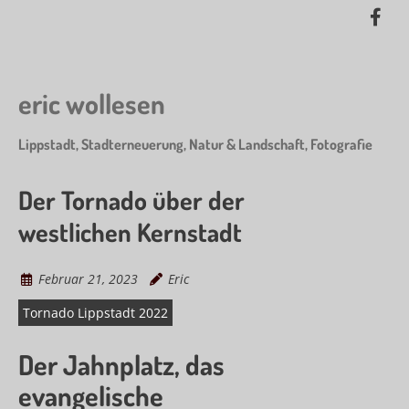
Skip
Lik
to
me
main
on
content
Fa
eric wollesen
Lippstadt, Stadterneuerung, Natur & Landschaft, Fotografie
Der Tornado über der
westlichen Kernstadt
Februar 21, 2023
Eric
Tornado Lippstadt 2022
Der Jahnplatz, das
evangelische