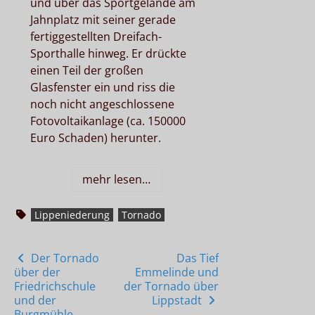
und über das Sportgelände am
Jahnplatz mit seiner gerade
fertiggestellten Dreifach-
Sporthalle hinweg. Er drückte
einen Teil der großen
Glasfenster ein und riss die
noch nicht angeschlossene
Fotovoltaikanlage (ca. 150000
Euro Schaden) herunter.
mehr lesen…
Lippeniederung
Tornado
Posts
Der Tornado
Das Tief
über der
Emmelinde und
navigation
Friedrichschule
der Tornado über
und der
Lippstadt
Burgmühle