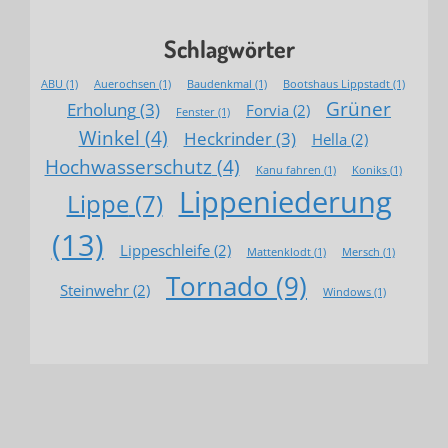
Schlagwörter
ABU
(1)
Auerochsen
(1)
Baudenkmal
(1)
Bootshaus Lippstadt
(1)
Grüner
Erholung
(3)
Forvia
(2)
Fenster
(1)
Winkel
(4)
Heckrinder
(3)
Hella
(2)
Hochwasserschutz
(4)
Kanu fahren
(1)
Koniks
(1)
Lippeniederung
Lippe
(7)
(13)
Lippeschleife
(2)
Mattenklodt
(1)
Mersch
(1)
Tornado
(9)
Steinwehr
(2)
Windows
(1)