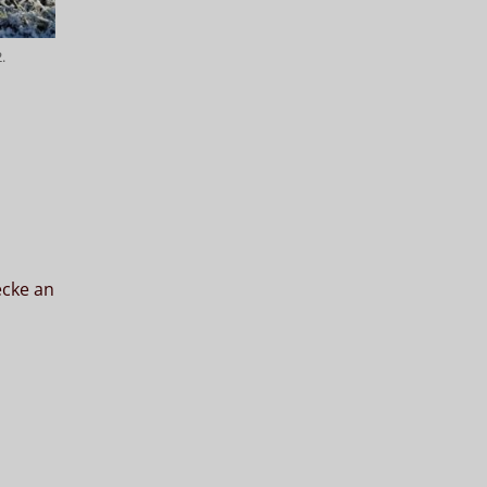
.
ecke an