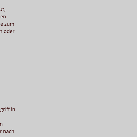
ut,
ten
die zum
en oder
riff in
en
er nach