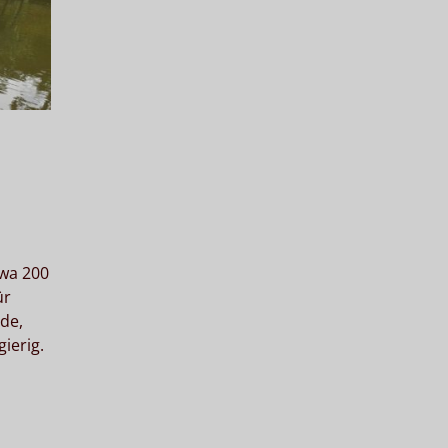
twa 200
ür
de,
ierig.