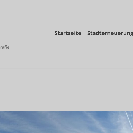
Skip
Startseite
Stadterneuerun
to
content
rafie