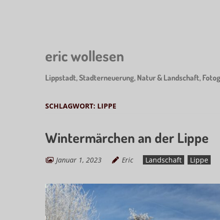
Skip
to
main
content
eric wollesen
Lippstadt, Stadterneuerung, Natur & Landschaft, Fotog
SCHLAGWORT:
LIPPE
Wintermärchen an der Lippe
Januar 1, 2023
Eric
Landschaft
Lippe