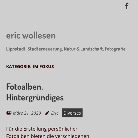
Skip
Lik
to
me
main
on
content
Fa
eric wollesen
Lippstadt, Stadterneuerung, Natur & Landschaft, Fotografie
KATEGORIE:
IM FOKUS
Fotoalben,
Hintergründiges
März 21, 2020
Eric
Diverses
Für die Erstellung persönlicher
Fotoalben bieten die verschiedenen