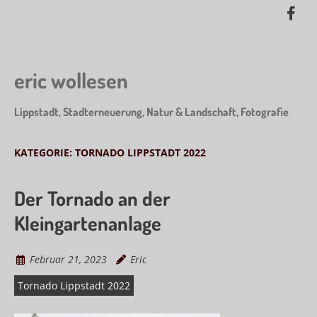
Skip
Lik
to
me
main
on
content
Fa
eric wollesen
Lippstadt, Stadterneuerung, Natur & Landschaft, Fotografie
KATEGORIE:
TORNADO LIPPSTADT 2022
Der Tornado an der
Kleingartenanlage
Februar 21, 2023
Eric
Tornado Lippstadt 2022