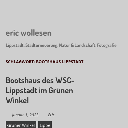
Skip
Lik
to
me
main
on
content
Fa
eric wollesen
Lippstadt, Stadterneuerung, Natur & Landschaft, Fotografie
SCHLAGWORT:
BOOTSHAUS LIPPSTADT
Bootshaus des WSC-
Lippstadt im Grünen
Winkel
Januar 1, 2023
Eric
Grüner Winkel
Lippe