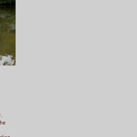
.
che