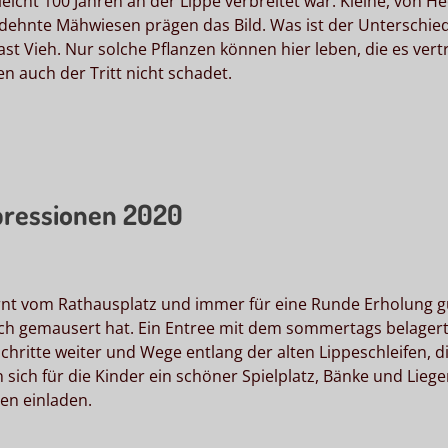
l­leicht 100 Jahren an der Lippe verbreitet war. Kleine, von H
dehnte Mähwiesen prägen das Bild. Was ist der Unterschie
t Vieh. Nur solche Pflanzen können hier leben, die es vert
 auch der Tritt nicht schadet.
pressionen 2020
ernt vom Rathausplatz und immer für eine Runde Erholung g
nlich gemausert hat. Ein Entree mit dem sommertags belager
 Schritte weiter und Wege entlang der alten Lippeschleifen, 
sich für die Kinder ein schöner Spielplatz, Bänke und Lieg
ben einladen.