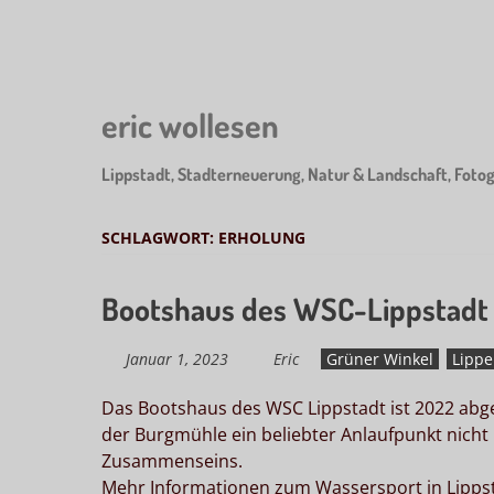
Skip
to
main
content
eric wollesen
Lippstadt, Stadterneuerung, Natur & Landschaft, Fotog
SCHLAGWORT:
ERHOLUNG
Bootshaus des WSC-Lippstadt
Januar 1, 2023
Eric
Grüner Winkel
Lippe
Das Bootshaus des WSC Lippstadt ist 2022 abg
der Burgmühle ein beliebter Anlaufpunkt nicht 
Zusammenseins.
Mehr Informationen zum Wassersport in Lippst