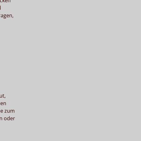
ecken
d
ragen,
ut,
ten
die zum
en oder