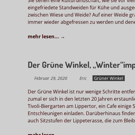
Sie sehen eine Kulturlandschaft, wie sie vor vie
eingefriedete Standweiden für Kühe und ausge
zwischen Wiese und Weide? Auf einer Weide gras
immer wieder abgefressen zu werden und denen
mehr lesen...
→
Der Grüne Winkel, „Winter“im
Februar 29, 2020
Eric
Grüner Winkel
Der Grüne Winkel ist nur wenige Schritte entf
zumal er sich in den letzten 20 Jahren erstau
Tivoli-Biergarten am Lippertor, ein Cafe einige
Entschleunigen einladen. Darüberhinaus finden 
auch Sitzstufen der Lippeterasse, die zum Blei