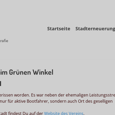
Skip
Startseite
Stadterneuerun
to
content
rafie
 im Grünen Winkel
erissen worden. Es war neben der ehemaligen Leistungsstr
nur für aktive Bootfahrer, sondern auch Ort des geselligen
adt findest Du auf der
Website des Vereins
.