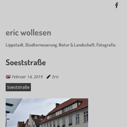
Skip
Lik
to
me
main
on
content
Fa
eric wollesen
Lippstadt, Stadterneuerung, Natur & Landschaft, Fotografie
Soeststraße
Februar 14, 2019
Eric
Soeststraße