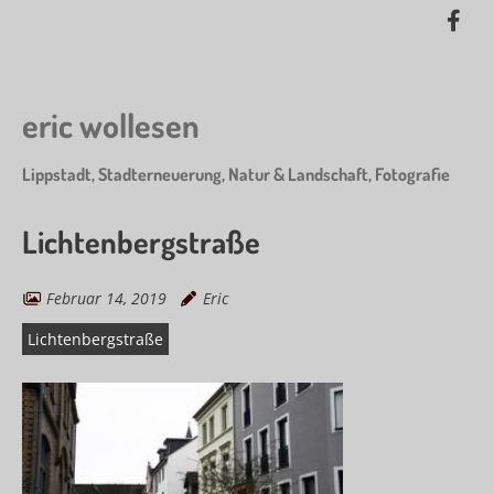
Skip
Lik
to
me
main
on
content
Fa
eric wollesen
Lippstadt, Stadterneuerung, Natur & Landschaft, Fotografie
Lichtenbergstraße
Februar 14, 2019
Eric
Lichtenbergstraße