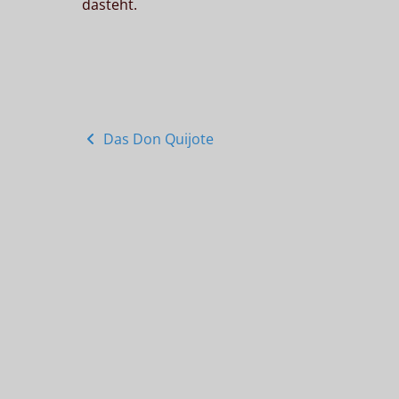
dasteht.
Posts
Das Don Quijote
navigation