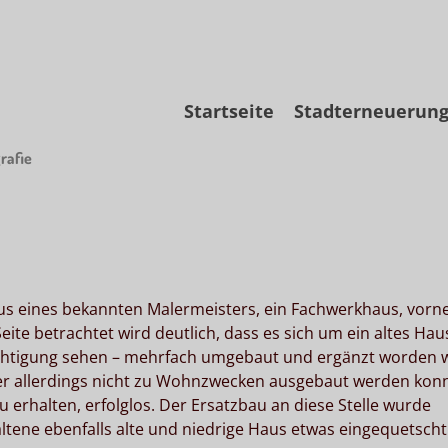
Skip
Startseite
Stadterneuerun
to
content
rafie
aus eines bekannten Malermeisters, ein Fachwerkhaus, vorn
eite betrachtet wird deutlich, dass es sich um ein altes Hau
sichtigung sehen – mehrfach umgebaut und ergänzt worden w
er allerdings nicht zu Wohnzwecken ausgebaut werden konn
 erhalten, erfolglos. Der Ersatzbau an diese Stelle wurde
haltene ebenfalls alte und niedrige Haus etwas eingequetscht