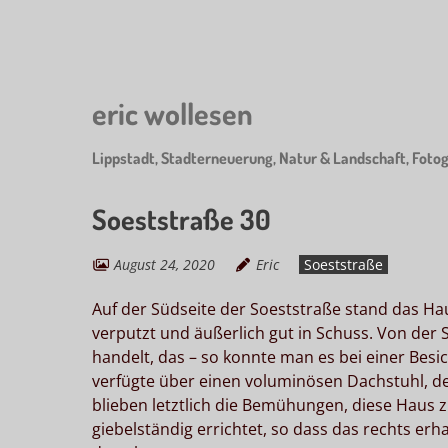
Skip
to
main
content
eric wollesen
Lippstadt, Stadterneuerung, Natur & Landschaft, Fotog
Soeststraße 30
August 24, 2020
Eric
Soeststraße
Auf der Südseite der Soeststraße stand das H
verputzt und äußerlich gut in Schuss. Von der S
handelt, das – so konnte man es bei einer Be
verfügte über einen voluminösen Dachstuhl, d
blieben letztlich die Bemühungen, diese Haus zu
giebelständig errichtet, so dass das rechts er