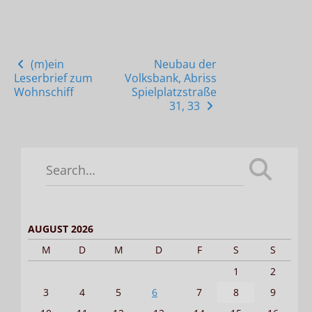
Posts
(m)ein
Neubau der
Leserbrief zum
Volksbank, Abriss
navigation
Wohnschiff
Spielplatzstraße
31, 33
Search
for:
AUGUST 2026
M
D
M
D
F
S
S
1
2
3
4
5
6
7
8
9