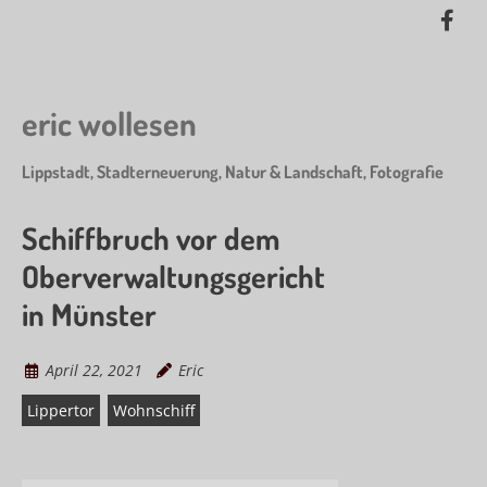
Skip
Lik
to
me
main
on
content
Fa
eric wollesen
Lippstadt, Stadterneuerung, Natur & Landschaft, Fotografie
Schiffbruch vor dem
Oberverwaltungsgericht
in Münster
April 22, 2021
Eric
Lippertor
Wohnschiff