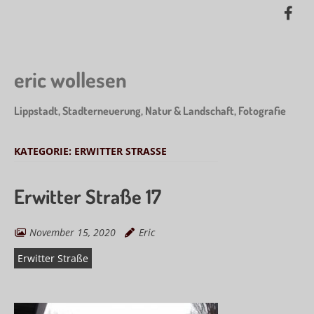
Skip
Lik
to
me
main
on
content
Fa
eric wollesen
Lippstadt, Stadterneuerung, Natur & Landschaft, Fotografie
KATEGORIE:
ERWITTER STRASSE
Erwitter Straße 17
November 15, 2020
Eric
Erwitter Straße