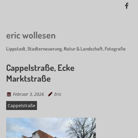
Skip
Lik
to
me
main
on
content
Fa
eric wollesen
Lippstadt, Stadterneuerung, Natur & Landschaft, Fotografie
Cappelstraße, Ecke
Marktstraße
Februar 3, 2026
Eric
Cappelstraße