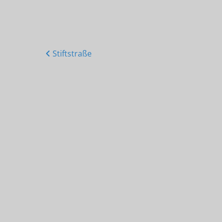
Posts
Stiftstraße
navigation