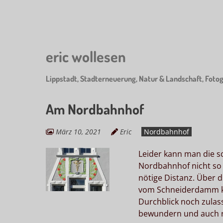
Skip
to
main
content
eric wollesen
Lippstadt, Stadterneuerung, Natur & Landschaft, Fotog
Am Nordbahnhof
März 10, 2021
Eric
Nordbahnhof
Leider kann man die 
Nordbahnhof nicht so r
nötige Distanz. Über d
vom Schneiderdamm ka
Durchblick noch zulas
bewundern und auch r