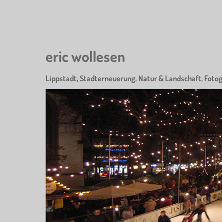
Skip
to
main
content
eric wollesen
Lippstadt, Stadterneuerung, Natur & Landschaft, Fotog