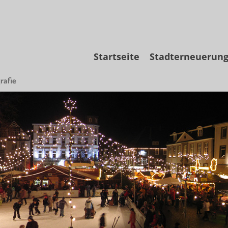
Skip
Startseite
Stadterneuerun
to
content
rafie