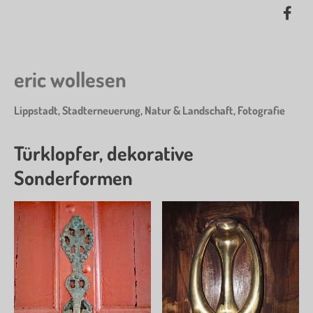
Skip
Lik
to
me
main
on
content
Fa
eric wollesen
Lippstadt, Stadterneuerung, Natur & Landschaft, Fotografie
Türklopfer, dekorative
Sonderformen