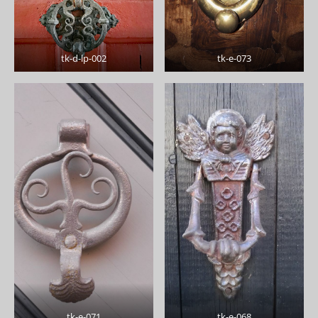
tk-d-lp-002
tk-e-073
tk-e-071
tk-e-068